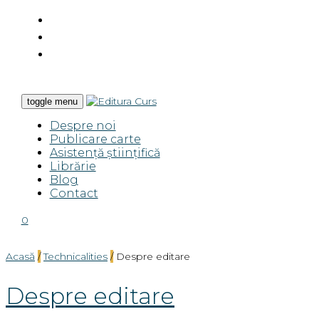
toggle menu
Despre noi
Publicare carte
Asistență științifică
Librărie
Blog
Contact
0
Acasă
/
Technicalities
/
Despre editare
Despre editare