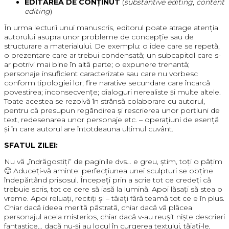
EDITAREA DE CONȚINUT
(
substantive editing
,
content
editing
)
În urma lecturii unui manuscris, editorul poate atrage atenția
autorului asupra unor probleme de concepție sau de
structurare a materialului. De exemplu: o idee care se repetă,
o prezentare care ar trebui condensată; un subcapitol care s-
ar potrivi mai bine în altă parte; o expunere trenantă;
personaje insuficient caracterizate sau care nu vorbesc
conform tipologiei lor; fire narative secundare care încarcă
povestirea; inconsecvențe; dialoguri nerealiste și multe altele.
Toate acestea se rezolvă în strânsă colaborare cu autorul,
pentru că presupun regândirea și rescrierea unor porțiuni de
text, redesenarea unor personaje etc. – operațiuni de esență
și în care autorul are întotdeauna ultimul cuvânt.
SFATUL ZILEI:
Nu vă „îndrăgostiți” de paginile dvs… e greu, știm, toți o pățim
🙂 Aduceți-vă aminte: perfecțiunea unei sculpturi se obține
îndepărtând prisosul. Începeți prin a scrie tot ce credeți că
trebuie scris, tot ce cere să iasă la lumină. Apoi lăsați să stea o
vreme. Apoi reluați, recitiți și – tăiați fără teamă tot ce e în plus.
Chiar dacă ideea merită păstrată, chiar dacă vă plăcea
personajul acela misterios, chiar dacă v-au reușit niște descrieri
fantastice… dacă nu-și au locul în curgerea textului, tăiați-le,