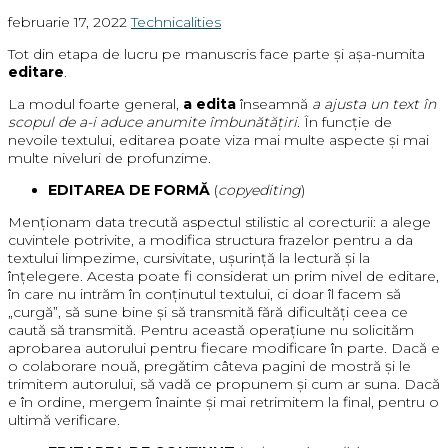
februarie 17, 2022
Technicalities
Tot din etapa de lucru pe manuscris face parte și așa-numita
editare
.
La modul foarte general,
a edita
înseamnă
a ajusta un text în
scopul de a-i aduce anumite îmbunătățiri
. În funcție de
nevoile textului, editarea poate viza mai multe aspecte și mai
multe niveluri de profunzime.
EDITAREA DE FORMĂ
(
copyediting
)
Menționam data trecută aspectul stilistic al corecturii: a alege
cuvintele potrivite, a modifica structura frazelor pentru a da
textului limpezime, cursivitate, ușurință la lectură și la
înțelegere. Acesta poate fi considerat un prim nivel de editare,
în care nu intrăm în conținutul textului, ci doar îl facem să
„curgă”, să sune bine și să transmită fără dificultăți ceea ce
caută să transmită. Pentru această operațiune nu solicităm
aprobarea autorului pentru fiecare modificare în parte. Dacă e
o colaborare nouă, pregătim câteva pagini de mostră și le
trimitem autorului, să vadă ce propunem și cum ar suna. Dacă
e în ordine, mergem înainte și mai retrimitem la final, pentru o
ultimă verificare.