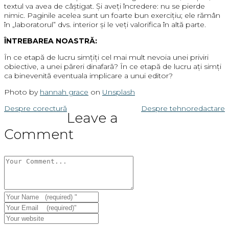
textul va avea de câștigat. Și aveți încredere: nu se pierde
nimic. Paginile acelea sunt un foarte bun exercițiu; ele rămân
în „laboratorul” dvs. interior și le veți valorifica în altă parte.
ÎNTREBAREA NOASTRĂ:
În ce etapă de lucru simțiți cel mai mult nevoia unei priviri
obiective, a unei păreri dinafară? În ce etapă de lucru ați simți
ca binevenită eventuala implicare a unui editor?
Photo by
hannah grace
on
Unsplash
Navigare
Despre corectură
Despre tehnoredactare
Leave a
în
Comment
articole