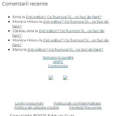
Comentarii recente
Ema
la
Ești editor? Ce frumos! Și… ce faci de fapt?
Monica Hriscu
la
Ești editor? Ce frumos! Și… ce faci de
fapt?
Cătărau Ana
la
Ești editor? Ce frumos! Și… ce faci de
fapt?
Monica Hriscu
la
Ești editor? Ce frumos! Și… ce faci de
fapt?
Elena
la
Ești editor? Ce frumos! Și… ce faci de fapt?
Termeni și condiții
ANPC
Contul meu
Livrări și returnări
Politica de confidențialitate
Politica de utilizare cookie
Întrebări frecvente