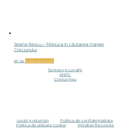
Ileana Iliescu – Măriuca în căutarea magiei
Crăciunului
69
lei
Adaugă în coș
Termeni și condiții
ANPC
Contul meu
Livrări și returnări
Politica de confidențialitate
Politica de utilizare cookie
Întrebări frecvente