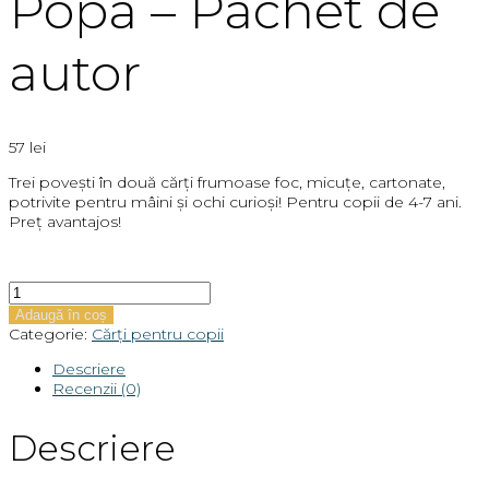
Popa – Pachet de
autor
57
lei
Trei povești în două cărți frumoase foc, micuțe, cartonate,
potrivite pentru mâini și ochi curioși! Pentru copii de 4-7 ani.
Preț avantajos!
Cantitate
Cristina
Adaugă în coș
Sorina
Categorie:
Cărți pentru copii
Popa
-
Descriere
Pachet
Recenzii (0)
de
autor
Descriere