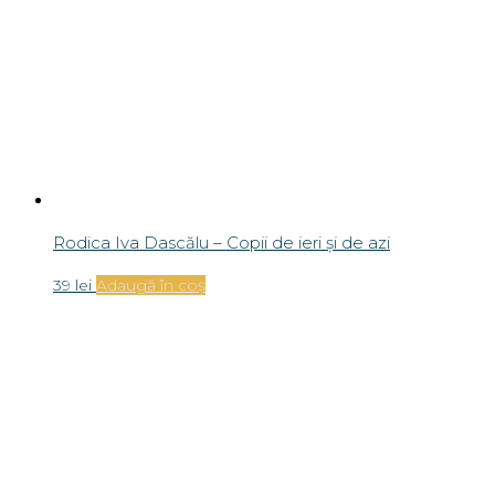
Rodica Iva Dascălu – Copii de ieri și de azi
39
lei
Adaugă în coș