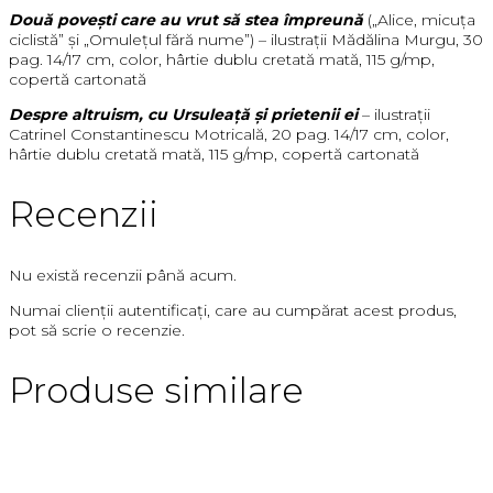
Două povești care au vrut să stea împreună
(„Alice, micuța
ciclistă” și „Omulețul fără nume”) – ilustrații Mădălina Murgu, 30
pag. 14/17 cm, color, hârtie dublu cretată mată, 115 g/mp,
copertă cartonată
Despre altruism, cu Ursuleață și prietenii ei
– ilustrații
Catrinel Constantinescu Motricală, 20 pag. 14/17 cm, color,
hârtie dublu cretată mată, 115 g/mp, copertă cartonată
Recenzii
Nu există recenzii până acum.
Numai clienții autentificați, care au cumpărat acest produs,
pot să scrie o recenzie.
Produse similare