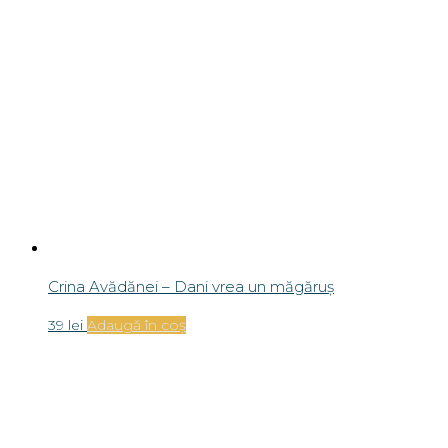
Crina Avădănei – Dani vrea un măgăruș
39
lei
Adaugă în coș