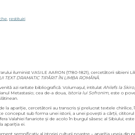
eche
,
restituiri
arului iluminist VASILE AARON (1780-1821), cercetătorii sibieni Lil
UI TEXT DRAMATIC TIPĂRIT ÎN LIMBA ROMÂNĂ.
venită azi raritate bibliografică. Volumaşul, intitulat
Ahilefs la Skiro
ianul Metastasio; cea de-a doua,
Istoria lui Sofronim
, este o pove
lătinean.
apariţie, cercetătorii au transcris şi prelucrat textele chirilice, 
te conceput sub forma unei istorii, a unei povești a cărții, cititorul 
sfera Valahiei fanariote și de acolo în burgul săsesc al Sibiului; e
 apariţia ei.
semnificativ al istoriei culturii noastre – apariţia uneia din prime