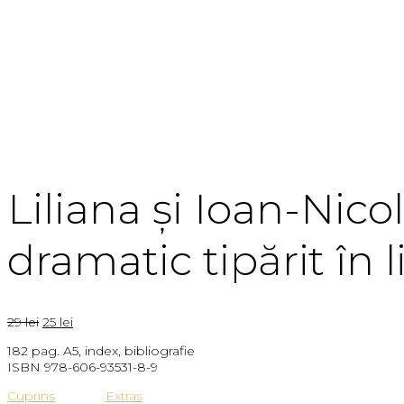
Liliana și Ioan-Nico
dramatic tipărit în
Prețul
Prețul
29
lei
25
lei
inițial
curent
182 pag. A5, index, bibliografie
a
este:
ISBN 978-606-93531-8-9
fost:
25 lei.
29 lei.
Cuprins
Extras