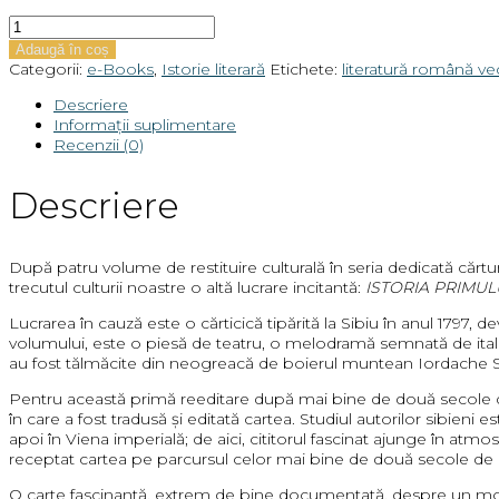
Cantitate
Liliana
Adaugă în coș
și
Categorii:
e-Books
,
Istorie literară
Etichete:
literatură română v
Ioan-
Nicolae
Descriere
Popa
Informații suplimentare
-
Recenzii (0)
Istoria
primului
Descriere
text
dramatic
tipărit
în
După patru volume de restituire culturală în seria dedicată cărtur
limba
trecutul culturii noastre o altă lucrare incitantă:
ISTORIA PRIMUL
română:
Lucrarea în cauză este o cărticică tipărită la Sibiu în anul 1797, de
Sibiu,
volumului, este o piesă de teatru, o melodramă semnată de ital
1797
au fost tălmăcite din neogreacă de boierul muntean Iordache S
(E-
BOOK)
Pentru această primă reeditare după mai bine de două secole de la 
în care a fost tradusă şi editată cartea. Studiul autorilor sibieni es
apoi în Viena imperială; de aici, cititorul fascinat ajunge în atmo
receptat cartea pe parcursul celor mai bine de două secole de la
O carte fascinantă, extrem de bine documentată, despre un moment 