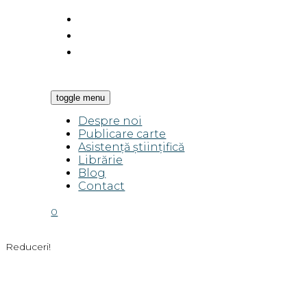
toggle menu
Despre noi
Publicare carte
Asistență științifică
Librărie
Blog
Contact
0
Reduceri!