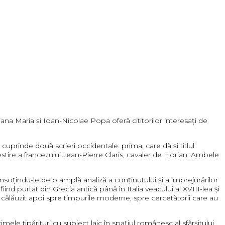
iana Maria şi Ioan-Nicolae Popa oferă cititorilor interesaţi de
, cuprinde două scrieri occidentale: prima, care dă şi titlul
stire a francezului Jean-Pierre Claris, cavaler de Florian. Ambele
însoţindu-le de o amplă analiză a conţinutului şi a împrejurărilor
fiind purtat din Grecia antică până în Italia veacului al XVIII-lea și
ste călăuzit apoi spre timpurile moderne, spre cercetătorii care au
le tipărituri cu subiect laic în spațiul românesc al sfârşitului