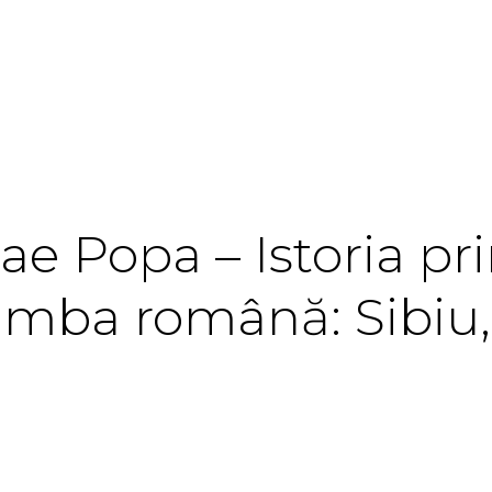
lae Popa – Istoria pr
 limba română: Sibi