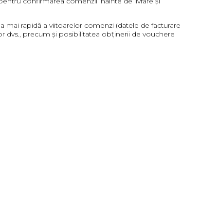
(pentru confirmarea comenzii înainte de livrare și
a mai rapidă a viitoarelor comenzi (datele de facturare
ilor dvs., precum și posibilitatea obținerii de vouchere
teritoriul României. Alternativ, puteți alege opțiunea
e din afara României, plata se poate face exclusiv prin
României este de trei zile lucrătoare de la plasarea
u „disponibil cu precomandă”, posibilitatea și termenul
ârzieri la livrare survenite din vina companiei de