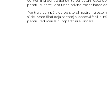
comenzii și pentru transmiterea facturii, dacă op
pentru curierat); opțiunea privind modalitatea de l
Pentru a cumpăra de pe site-ul nostru nu este ne
şi de livrare fiind deja salvate) și accesul facil 
pentru reduceri la cumpărăturile viitoare.
Livrare şi plată
Pentru plata cărților comandate puteți opta pentr
de transfer bancar (în contul nostru de la ING Ban
transfer, în cont bancar de RON.
În țară, livrăm prin curier rapid. În afara țării l
comenzii (două săptămâni în afara țării), pentru c
estimativ de livrare vor fi comunicate pe mail fi
curierat sau a unor situații conexe transportului 
Politica de reclamații