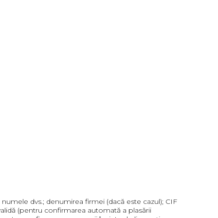
e: numele dvs.; denumirea firmei (dacă este cazul); CIF
l validă (pentru confirmarea automată a plasării