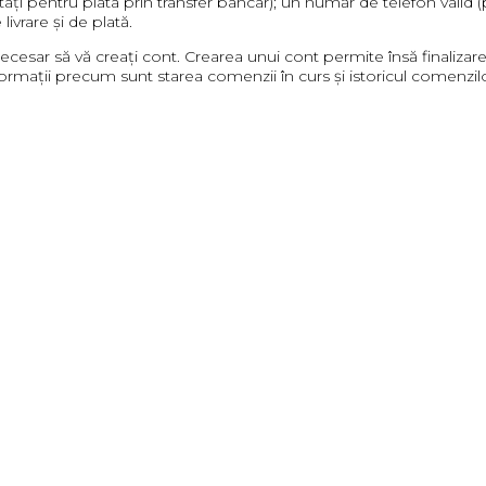
tați pentru plata prin transfer bancar); un număr de telefon valid 
ivrare și de plată.
cesar să vă creați cont. Crearea unui cont permite însă finalizare
la informații precum sunt starea comenzii în curs și istoricul comenz
u plata ramburs (numerar la primirea coletului) – valabil doar pe 
k sau, pentru instituțiile de stat, în Trezorerie). Pentru comenzil
ivrăm prin Poșta Română. Termenul estimativ de livrare pe teritoriul 
ărțile aflate pe stoc. Pentru cărțile cu eticheta „stoc epuizat” sa
ecărui solicitant. Nu ne asumăm răspunderea pentru eventualele înt
(condiții meteo, accidente etc.)
 și retur