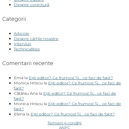
Despre corectură
Categorii
Articole
Despre cărțile noastre
Interviuri
Technicalities
Comentarii recente
Ema
la
Ești editor? Ce frumos! Și… ce faci de fapt?
Monica Hriscu
la
Ești editor? Ce frumos! Și… ce faci de
fapt?
Cătărau Ana
la
Ești editor? Ce frumos! Și… ce faci de
fapt?
Monica Hriscu
la
Ești editor? Ce frumos! Și… ce faci de
fapt?
Elena
la
Ești editor? Ce frumos! Și… ce faci de fapt?
Termeni și condiții
ANPC