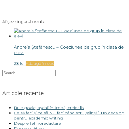
Afișez singurul rezultat
Andreia Ștefănescu – Coeziunea de grup în clasa de
elevi
28
lei
Adaugă în coș
Articole recente
Bule goale, așchii în limbă, creier lis
Ce să faci și ce să NU faci când scrii „știință”. Un decalog
pentru academic writing
Despre tehnoredactare
Despre editare