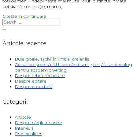
toți oamenii, îndeplinește mai multe roluri distincte în viața
cotidiană: sunt soție, mamă,
Citește în continuare
Articole recente
Bule goale, așchii în limbă, creier lis
Ce să faci și ce să NU faci când scrii „știință”. Un decalog
pentru academic writing
Despre tehnoredactare
Despre editare
Despre corectură
Categorii
Articole
Despre cărțile noastre
Interviuri
Technicalities