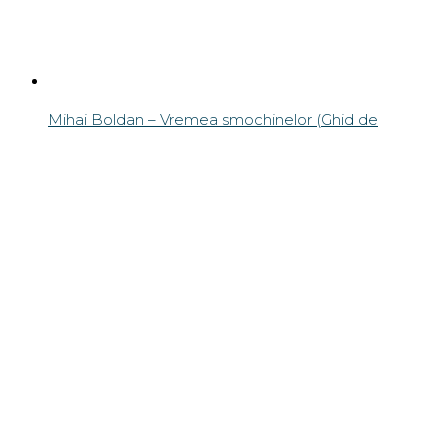
Mihai Boldan – Vremea smochinelor (Ghid de
dezbatere etică pentru elevi şi studenţi)
19
lei
Adaugă în coș
Articole recente
Bule goale, așchii în limbă, creier lis
Ce să faci și ce să NU faci când scrii „știință”. Un decalog
pentru academic writing
Despre tehnoredactare
Despre editare
Despre corectură