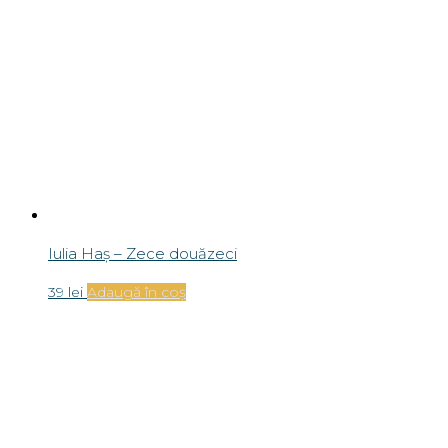
Iulia Haș – Zece douăzeci
39
lei
Adaugă în coș