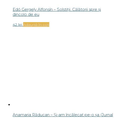
Edó Gergely Alfonsín – Solstiții. Călătorii spre și
dincolo de eu
42
lei
Adaugă în coș
Anamaria Răducan – Și-am încălecat pe-o șa (Jurnal