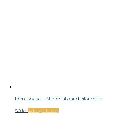
Ioan Bocșa – Alfabetul gândurilor mele
80
lei
Adaugă în coș