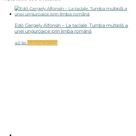
Edó Gergely Alfonsín – La taclale. Tumba multiplă a
unei unguroaice prin limba română
40
lei
Adaugă în coș