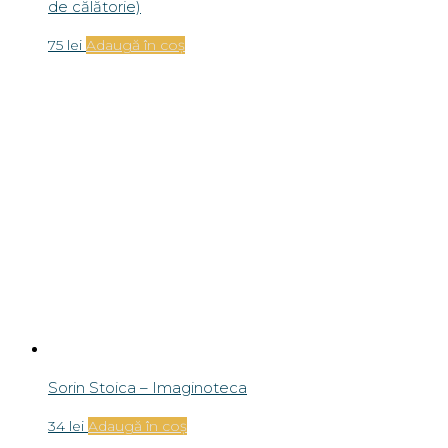
de călătorie)
75
lei
Adaugă în coș
Sorin Stoica – Imaginoteca
34
lei
Adaugă în coș