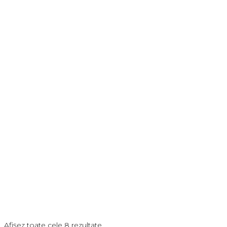
Afișez toate cele 8 rezultate