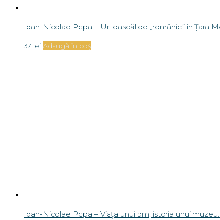
Ioan-Nicolae Popa – Viața unui om, istoria unui muzeu.
32
lei
Adaugă în coș