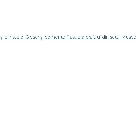
și din stele. Glosar și comentarii asupra graiului din satul Mușc
ților. Profesorul Emil Popa