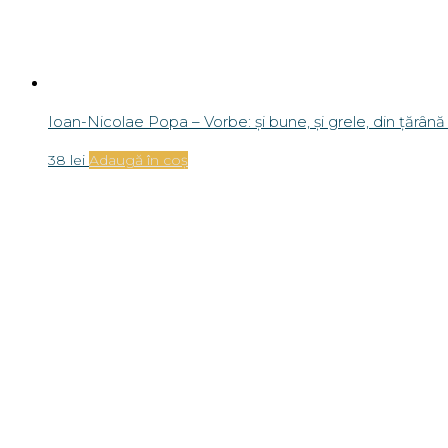
Ioan-Nicolae Popa – Vorbe: și bune, și grele, din țărână 
38
lei
Adaugă în coș
Ioan-Nicolae Popa – Un dascăl de „românie” în Țara Mo
37
lei
Adaugă în coș